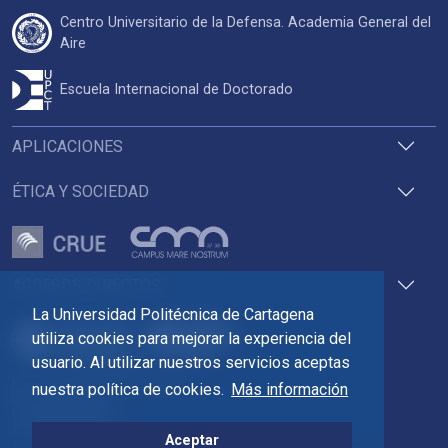
Centro Universitario de la Defensa. Academia General del
Aire
Escuela Internacional de Doctorado
APLICACIONES
ÉTICA Y SOCIEDAD
ACCESOS DIRECTOS
La Universidad Politécnica de Cartagena
utiliza cookies para mejorar la experiencia del
usuario. Al utilizar nuestros servicios aceptas
Pza. del Cronista Isidoro Valverde
nuestra política de cookies.
Más información
Edif. La Milagrosa
C.P. 30202 Cartagena
Tlf: 968 32 54 00
Aceptar