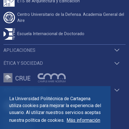
ETS de Arquitectura y Edificación
Centro Universitario de la Defensa. Academia General del
Aire
Escuela Internacional de Doctorado
APLICACIONES
ÉTICA Y SOCIEDAD
ACCESOS DIRECTOS
La Universidad Politécnica de Cartagena
utiliza cookies para mejorar la experiencia del
usuario. Al utilizar nuestros servicios aceptas
Pza. del Cronista Isidoro Valverde
nuestra política de cookies.
Más información
Edif. La Milagrosa
C.P. 30202 Cartagena